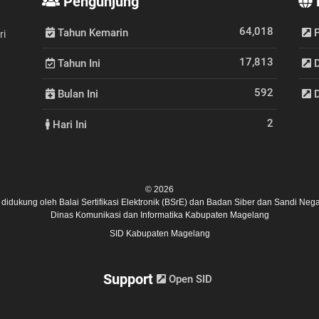
Pengunjung
64,018
Tahun Kemarin
P
ri
17,813
Tahun Ini
D
592
Bulan Ini
D
2
Hari Ini
© 2026
ni didukung oleh
Balai Sertifikasi Elektronik (BSrE)
dan
Badan Siber dan Sandi Nega
Dinas Komunikasi dan Informatika Kabupaten Magelang
SID Kabupaten Magelang
Support
Open SID