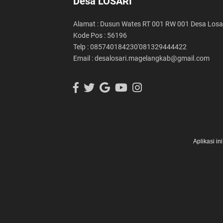
Desa LOSARI
Alamat : Dusun Wates RT 001 RW 001 Desa Losa
Kode Pos : 56196
Telp : 085740184230'081329444422
Email : desalosari.magelangkab@gmail.com
Aplikasi i