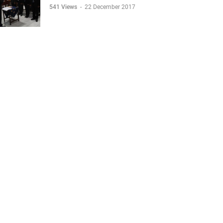
541 Views
-
22 December 2017