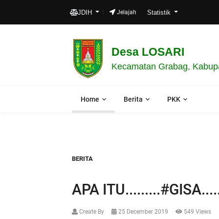
JDIH
Jelajah
Statistik
Desa LOSARI
Kecamatan Grabag, Kabupa
Home
Berita
PKK
BERITA
APA ITU.........#GISA.......
Create By
25 December 2019
549 Views