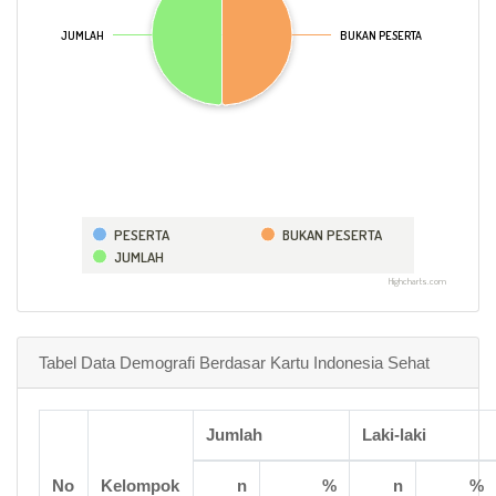
JUMLAH
JUMLAH
BUKAN PESERTA
BUKAN PESERTA
PESERTA
BUKAN PESERTA
JUMLAH
Highcharts.com
Tabel Data Demografi Berdasar Kartu Indonesia Sehat
Jumlah
Laki-laki
No
Kelompok
n
%
n
%