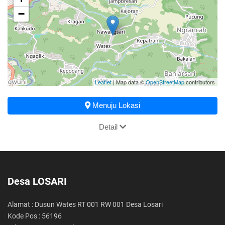
−
Leaflet
| Map data ©
OpenStreetMap
contributors
Menuju Lokasi
Detail
Desa LOSARI
Alamat : Dusun Wates RT 001 RW 001 Desa Losari
Kode Pos : 56196