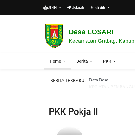
JDIH
Jelajah
Statistik
Desa LOSARI
Kecamatan Grabag, Kabupa
Home
Berita
PKK
Data Desa
BERITA TERBARU :
KEGIATAN PEMBANGUNA
PKK Pokja II