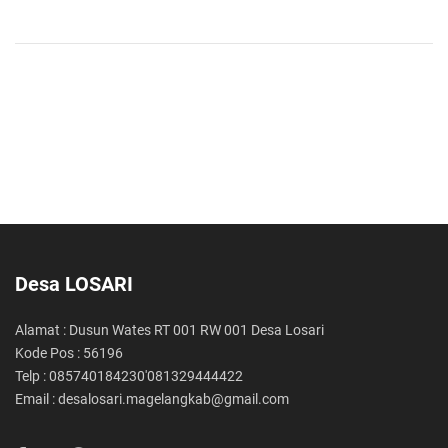
Desa LOSARI
Alamat : Dusun Wates RT 001 RW 001 Desa Losari
Kode Pos : 56196
Telp : 085740184230'081329444422
Email : desalosari.magelangkab@gmail.com