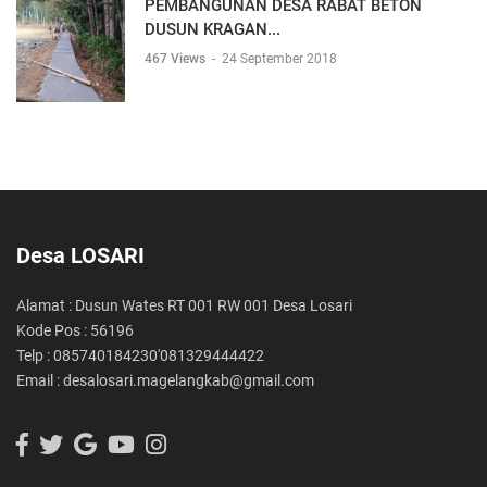
PEMBANGUNAN DESA RABAT BETON
DUSUN KRAGAN...
467 Views
-
24 September 2018
Desa LOSARI
Alamat : Dusun Wates RT 001 RW 001 Desa Losari
Kode Pos : 56196
Telp : 085740184230'081329444422
Email : desalosari.magelangkab@gmail.com