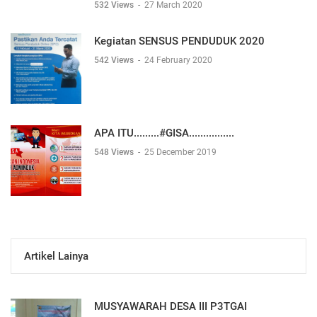
532 Views
-
27 March 2020
Kegiatan SENSUS PENDUDUK 2020
542 Views
-
24 February 2020
APA ITU.........#GISA................
548 Views
-
25 December 2019
Artikel Lainya
MUSYAWARAH DESA III P3TGAI